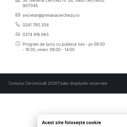
Str. General Cerchez nr. 28, Satul Cerchezu,
907045
secretar@primariacerchezu.ro
0241 780 204
0374 918 685
Program de lucru cu publicul:
luni - joi 08:00
- 16:30
, vineri: 08:00 - 14:00
Comuna Cerchezu
© 2026
Toate drepturile rezervate
Acest site folosește cookie