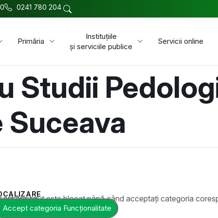
00
0241 780 204
Instituțiile
Primăria
Servicii online
și serviciile publice
u Studii Pedolog
e Suceava
OCALIZARE
t este blocat până când acceptați categoria corespunzătoare de cookie-uri.
Accept categoria Funcționalitate