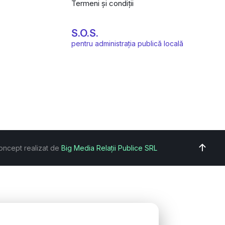
Termeni și condiții
S.O.S.
pentru administrația publică locală
oncept realizat de
Big Media Relații Publice SRL