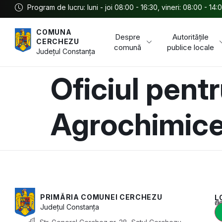
Program de lucru: luni - joi 08:00 - 16:30, vineri: 08:00 - 14:
COMUNA
Despre
Autoritățile
CERCHEZU
comună
publice locale
Județul
Constanța
Oficiul pentr
Agrochimic
PRIMĂRIA COMUNEI CERCHEZU
L
Acest conținu
Județul
Constanța