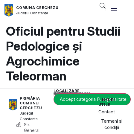
COMUNA CERCHEZU
Județul
Constanța
Oficiul pentru Studii
Pedologice și
Agrochimice
Teleorman
LOCALIZARE
Acest conținut este blocat până când acceptați categoria corespunzătoare de cookie-uri.
PRIMĂRIA
Accept categoria Funcționalitate
LINKURI
COMUNEI
UTILE
CERCHEZU
Contact
Județul
Constanța
Termeni și
Str.
condiții
General