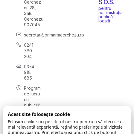
S.O.S.
Cerchez
nr. 28,
pentru
administrația
Satul
publică
Cerchezu,
locală
907045
secretar@primariacerchezu.ro
0241
780
204
0374
918
685
Program
de lucru
cu
publicul:
luni - joi
Acest site folosește cookie
08:00 -
Folosim cookie-uri pe site-ul nostru pentru a vă oferi cea
16:30
mai relevantă experiență, reținând preferințele și vizitele
, vineri:
dumneavoastră. Prin efectuarea unui click pe butonul
08:00 -