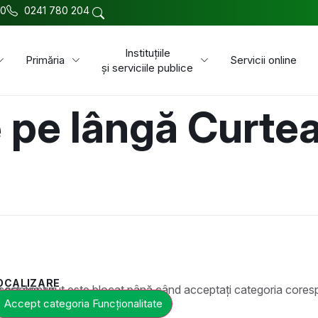
00
0241 780 204
Instituțiile
Primăria
Servicii online
și serviciile publice
 pe lângă Curte
OCALIZARE
t este blocat până când acceptați categoria corespunzătoare de cookie-uri.
Accept categoria Funcționalitate