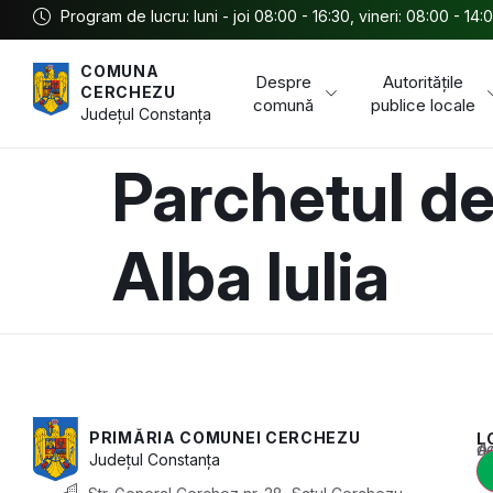
Program de lucru: luni - joi 08:00 - 16:30, vineri: 08:00 - 14:
COMUNA
Despre
Autoritățile
CERCHEZU
comună
publice locale
Județul
Constanța
Parchetul de
Alba Iulia
PRIMĂRIA COMUNEI CERCHEZU
L
Acest conținu
Județul
Constanța