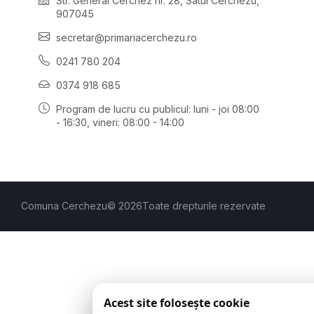
Str. General Cerchez nr. 28, Satul Cerchezu,
907045
secretar@primariacerchezu.ro
0241 780 204
0374 918 685
Program de lucru cu publicul:
luni - joi 08:00
- 16:30
, vineri: 08:00 - 14:00
Comuna Cerchezu
© 2026
Toate drepturile rezervate
Acest site folosește cookie