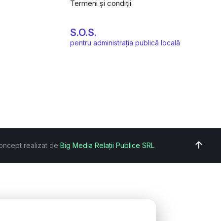
Termeni și condiții
S.O.S.
pentru administrația publică locală
oncept realizat de
Big Media Relații Publice SRL