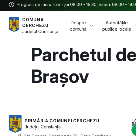
Program de lucru: luni - joi 08:00 - 16:30, vineri: 08:00 - 14:
COMUNA
Despre
Autoritățile
CERCHEZU
comună
publice locale
Județul
Constanța
Parchetul de
Brașov
PRIMĂRIA COMUNEI CERCHEZU
L
Acest conținu
Județul
Constanța