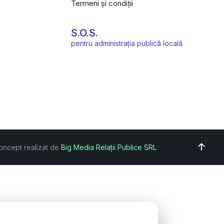
Termeni și condiții
S.O.S.
pentru administrația publică locală
oncept realizat de
Big Media Relații Publice SRL