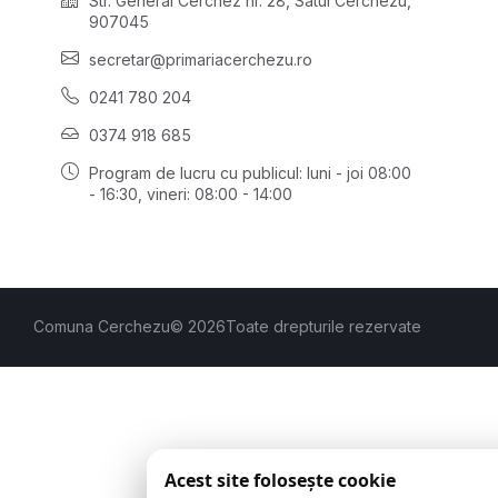
Str. General Cerchez nr. 28, Satul Cerchezu,
907045
secretar@primariacerchezu.ro
0241 780 204
0374 918 685
Program de lucru cu publicul:
luni - joi 08:00
- 16:30
, vineri: 08:00 - 14:00
Comuna Cerchezu
© 2026
Toate drepturile rezervate
Acest site folosește cookie