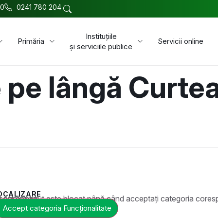
00
0241 780 204
Instituțiile
Primăria
Servicii online
și serviciile publice
 pe lângă Curte
OCALIZARE
t este blocat până când acceptați categoria corespunzătoare de cookie-uri.
Accept categoria Funcționalitate