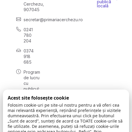
publică
Cerchezu,
locală
907045
secretar@primariacerchezu.ro
0241
780
204
0374
918
685
Program
de lucru
cu
publicul:
luni - joi
Acest site folosește cookie
08:00 -
Folosim cookie-uri pe site-ul nostru pentru a vă oferi cea
16:30
mai relevantă experiență, reținând preferințele și vizitele
, vineri:
dumneavoastră. Prin efectuarea unui click pe butonul
08:00 -
„Sunt de acord”, sunteți de acord ca TOATE cookie-urile să
14:00
fie utilizate. De asemenea, puteți să refuzați cookie-urile
opționale prin apăsarea butonului „Refuz”. Prin