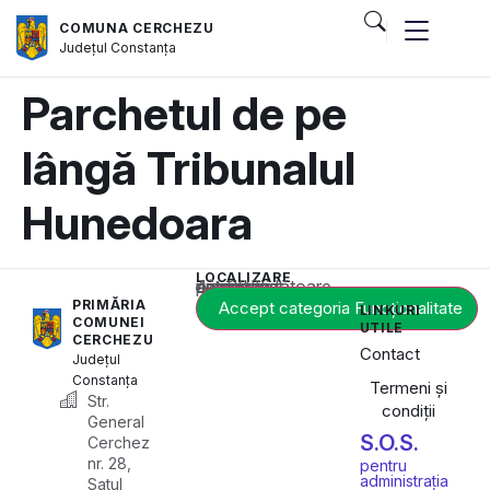
COMUNA CERCHEZU
Județul
Constanța
Parchetul de pe
lângă Tribunalul
Hunedoara
LOCALIZARE
Acest conținut este blocat până când acceptați categoria corespunzătoare de cookie-uri.
PRIMĂRIA
Accept categoria Funcționalitate
LINKURI
COMUNEI
UTILE
CERCHEZU
Contact
Județul
Constanța
Termeni și
Str.
condiții
General
S.O.S.
Cerchez
nr. 28,
pentru
administrația
Satul