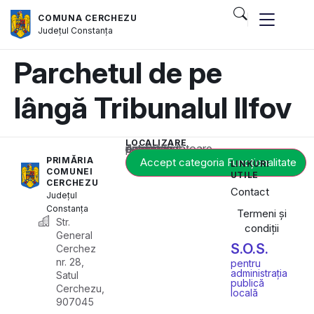
COMUNA CERCHEZU
Județul
Constanța
Parchetul de pe
lângă Tribunalul Ilfov
LOCALIZARE
Acest conținut este blocat până când acceptați categoria corespunzătoare de cookie-uri.
PRIMĂRIA
Accept categoria Funcționalitate
LINKURI
COMUNEI
UTILE
CERCHEZU
Contact
Județul
Constanța
Termeni și
Str.
condiții
General
S.O.S.
Cerchez
nr. 28,
pentru
administrația
Satul
publică
Cerchezu,
locală
907045