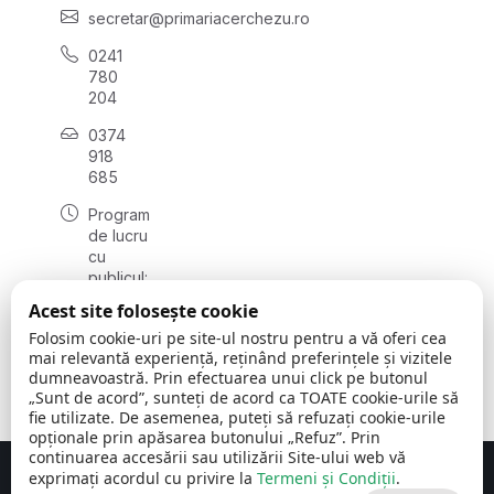
secretar@primariacerchezu.ro
0241
780
204
0374
918
685
Program
de lucru
cu
publicul:
luni - joi
Acest site folosește cookie
08:00 -
Folosim cookie-uri pe site-ul nostru pentru a vă oferi cea
16:30
mai relevantă experiență, reținând preferințele și vizitele
, vineri:
dumneavoastră. Prin efectuarea unui click pe butonul
08:00 -
„Sunt de acord”, sunteți de acord ca TOATE cookie-urile să
14:00
fie utilizate. De asemenea, puteți să refuzați cookie-urile
opționale prin apăsarea butonului „Refuz”. Prin
continuarea accesării sau utilizării Site-ului web vă
exprimați acordul cu privire la
Termeni și Condiții
.
Concept realizat de
Big Media Relații Publice SRL