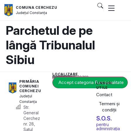
COMUNA CERCHEZU
Județul
Constanța
Parchetul de pe
lângă Tribunalul
Sibiu
LOCALIZARE
Acest conținut este blocat până când acceptați categoria corespunzătoare de cookie-uri.
PRIMĂRIA
Accept categoria Funcționalitate
LINKURI
COMUNEI
UTILE
CERCHEZU
Contact
Județul
Constanța
Termeni și
Str.
condiții
General
S.O.S.
Cerchez
nr. 28,
pentru
administrația
Satul