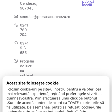
publică
Cerchezu,
locală
907045
secretar@primariacerchezu.ro
0241
780
204
0374
918
685
Program
de lucru
cu
publicul:
luni - joi
Acest site folosește cookie
08:00 -
Folosim cookie-uri pe site-ul nostru pentru a vă oferi cea
16:30
mai relevantă experiență, reținând preferințele și vizitele
, vineri:
dumneavoastră. Prin efectuarea unui click pe butonul
08:00 -
„Sunt de acord”, sunteți de acord ca TOATE cookie-urile să
14:00
fie utilizate. De asemenea, puteți să refuzați cookie-urile
opționale prin apăsarea butonului „Refuz”. Prin