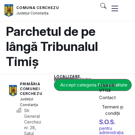
COMUNA CERCHEZU
Județul
Constanța
Parchetul de pe
lângă Tribunalul
Timiș
LOCALIZARE
Acest conținut este blocat până când acceptați categoria corespunzătoare de cookie-uri.
PRIMĂRIA
Accept categoria Funcționalitate
LINKURI
COMUNEI
UTILE
CERCHEZU
Contact
Județul
Constanța
Termeni și
Str.
condiții
General
S.O.S.
Cerchez
nr. 28,
pentru
administrația
Satul