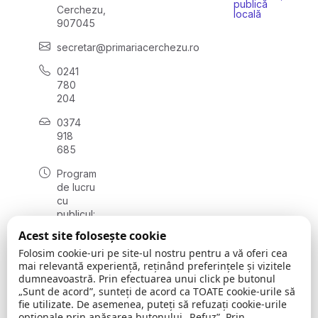
publică
Cerchezu,
locală
907045
secretar@primariacerchezu.ro
0241
780
204
0374
918
685
Program
de lucru
cu
publicul:
luni - joi
Acest site folosește cookie
08:00 -
Folosim cookie-uri pe site-ul nostru pentru a vă oferi cea
16:30
mai relevantă experiență, reținând preferințele și vizitele
, vineri:
dumneavoastră. Prin efectuarea unui click pe butonul
08:00 -
„Sunt de acord”, sunteți de acord ca TOATE cookie-urile să
14:00
fie utilizate. De asemenea, puteți să refuzați cookie-urile
opționale prin apăsarea butonului „Refuz”. Prin