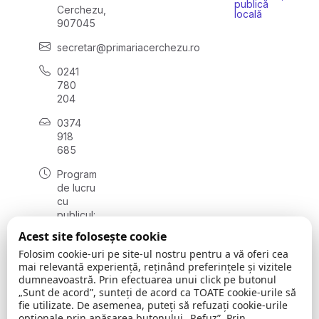
publică
Cerchezu,
locală
907045
secretar@primariacerchezu.ro
0241
780
204
0374
918
685
Program
de lucru
cu
publicul:
luni - joi
Acest site folosește cookie
08:00 -
Folosim cookie-uri pe site-ul nostru pentru a vă oferi cea
16:30
mai relevantă experiență, reținând preferințele și vizitele
, vineri:
dumneavoastră. Prin efectuarea unui click pe butonul
08:00 -
„Sunt de acord”, sunteți de acord ca TOATE cookie-urile să
14:00
fie utilizate. De asemenea, puteți să refuzați cookie-urile
opționale prin apăsarea butonului „Refuz”. Prin