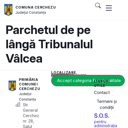
COMUNA CERCHEZU
Județul
Constanța
Parchetul de pe
lângă Tribunalul
Vâlcea
LOCALIZARE
Acest conținut este blocat până când acceptați categoria corespunzătoare de cookie-uri.
PRIMĂRIA
Accept categoria Funcționalitate
LINKURI
COMUNEI
UTILE
CERCHEZU
Contact
Județul
Constanța
Termeni și
Str.
condiții
General
S.O.S.
Cerchez
nr. 28,
pentru
administrația
Satul