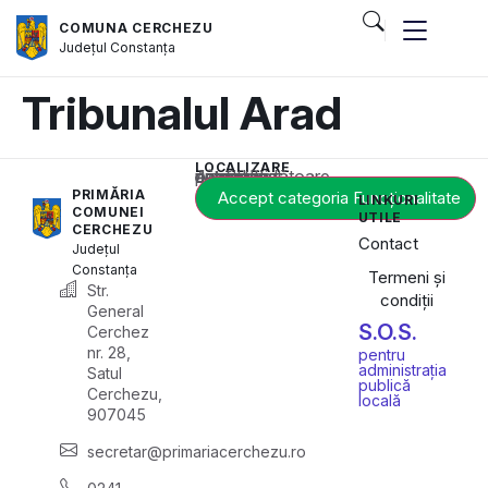
COMUNA CERCHEZU
Județul
Constanța
Tribunalul Arad
LOCALIZARE
Acest conținut este blocat până când acceptați categoria corespunzătoare de cookie-uri.
PRIMĂRIA
Accept categoria Funcționalitate
LINKURI
COMUNEI
UTILE
CERCHEZU
Contact
Județul
Constanța
Termeni și
Str.
condiții
General
S.O.S.
Cerchez
nr. 28,
pentru
administrația
Satul
publică
Cerchezu,
locală
907045
secretar@primariacerchezu.ro