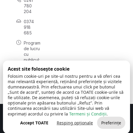
0241
780
204
0374
918
685
Program
de lucru
cu
publicul:
luni - joi
Acest site folosește cookie
08:00 -
Folosim cookie-uri pe site-ul nostru pentru a vă oferi cea
16:30
mai relevantă experiență, reținând preferințele și vizitele
, vineri:
dumneavoastră. Prin efectuarea unui click pe butonul
08:00 -
„Sunt de acord”, sunteți de acord ca TOATE cookie-urile să
14:00
fie utilizate. De asemenea, puteți să refuzați cookie-urile
opționale prin apăsarea butonului „Refuz”. Prin
continuarea accesării sau utilizării Site-ului web vă
exprimați acordul cu privire la
Termeni și Condiții
.
Concept realizat de
Big Media Relații Publice SRL
Accept TOATE
Resping opționale
Preferințe
Comuna Cerchezu
© 2026
Toate drepturile rezervate