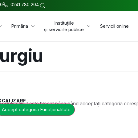
00
0241 780 204
Instituțiile
Primăria
Servicii online
și serviciile publice
iurgiu
OCALIZARE
t este blocat până când acceptați categoria corespunzătoare de cookie-uri.
Accept categoria Funcționalitate