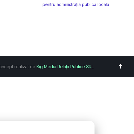
pentru administrația publică locală
oncept realizat de
Big Media Relații Publice SRL