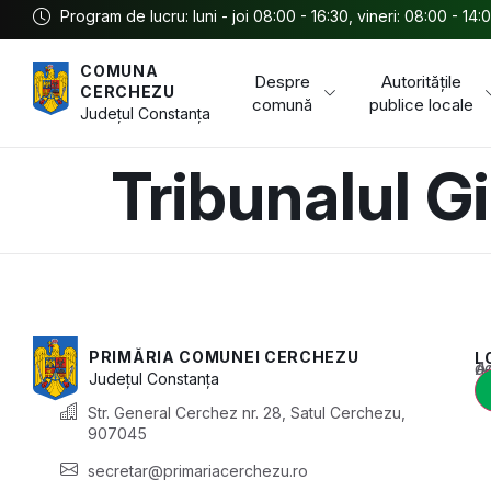
Program de lucru: luni - joi 08:00 - 16:30, vineri: 08:00 - 14:
COMUNA
Despre
Autoritățile
CERCHEZU
comună
publice locale
Județul
Constanța
Tribunalul G
PRIMĂRIA COMUNEI CERCHEZU
L
Acest conținu
Județul
Constanța
Str. General Cerchez nr. 28, Satul Cerchezu,
907045
secretar@primariacerchezu.ro