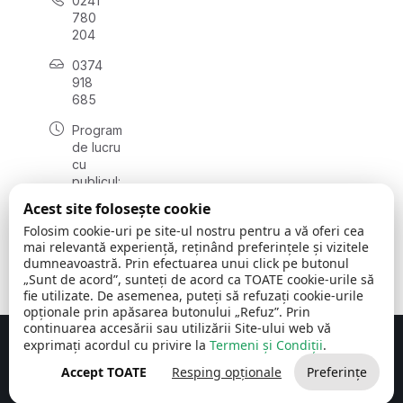
0241
780
204
0374
918
685
Program
de lucru
cu
publicul:
luni - joi
Acest site folosește cookie
08:00 -
Folosim cookie-uri pe site-ul nostru pentru a vă oferi cea
16:30
mai relevantă experiență, reținând preferințele și vizitele
, vineri:
dumneavoastră. Prin efectuarea unui click pe butonul
08:00 -
„Sunt de acord”, sunteți de acord ca TOATE cookie-urile să
14:00
fie utilizate. De asemenea, puteți să refuzați cookie-urile
opționale prin apăsarea butonului „Refuz”. Prin
continuarea accesării sau utilizării Site-ului web vă
exprimați acordul cu privire la
Termeni și Condiții
.
Concept realizat de
Big Media Relații Publice SRL
Accept TOATE
Resping opționale
Preferințe
Comuna Cerchezu
© 2026
Toate drepturile rezervate