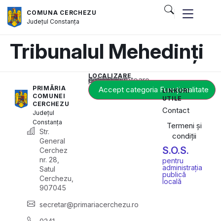
COMUNA CERCHEZU
Județul
Constanța
Tribunalul Mehedinți
LOCALIZARE
Acest conținut este blocat până când acceptați categoria corespunzătoare de cookie-uri.
PRIMĂRIA
Accept categoria Funcționalitate
LINKURI
COMUNEI
UTILE
CERCHEZU
Contact
Județul
Constanța
Termeni și
Str.
condiții
General
S.O.S.
Cerchez
nr. 28,
pentru
administrația
Satul
publică
Cerchezu,
locală
907045
secretar@primariacerchezu.ro