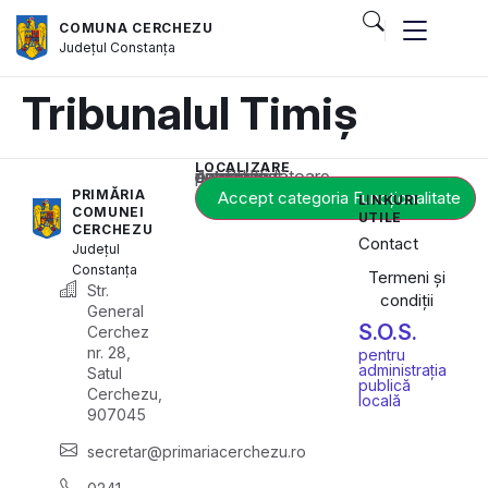
COMUNA CERCHEZU
Județul
Constanța
Tribunalul Timiș
LOCALIZARE
Acest conținut este blocat până când acceptați categoria corespunzătoare de cookie-uri.
PRIMĂRIA
Accept categoria Funcționalitate
LINKURI
COMUNEI
UTILE
CERCHEZU
Contact
Județul
Constanța
Termeni și
Str.
condiții
General
S.O.S.
Cerchez
nr. 28,
pentru
administrația
Satul
publică
Cerchezu,
locală
907045
secretar@primariacerchezu.ro