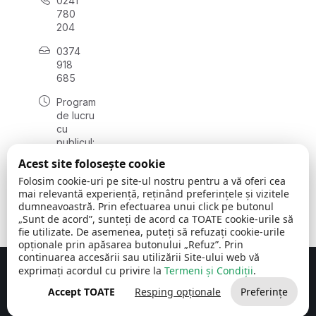
0241
780
204
0374
918
685
Program
de lucru
cu
publicul:
luni - joi
Acest site folosește cookie
08:00 -
Folosim cookie-uri pe site-ul nostru pentru a vă oferi cea
16:30
mai relevantă experiență, reținând preferințele și vizitele
, vineri:
dumneavoastră. Prin efectuarea unui click pe butonul
08:00 -
„Sunt de acord”, sunteți de acord ca TOATE cookie-urile să
14:00
fie utilizate. De asemenea, puteți să refuzați cookie-urile
opționale prin apăsarea butonului „Refuz”. Prin
continuarea accesării sau utilizării Site-ului web vă
exprimați acordul cu privire la
Termeni și Condiții
.
Concept realizat de
Big Media Relații Publice SRL
Accept TOATE
Resping opționale
Preferințe
Comuna Cerchezu
© 2026
Toate drepturile rezervate