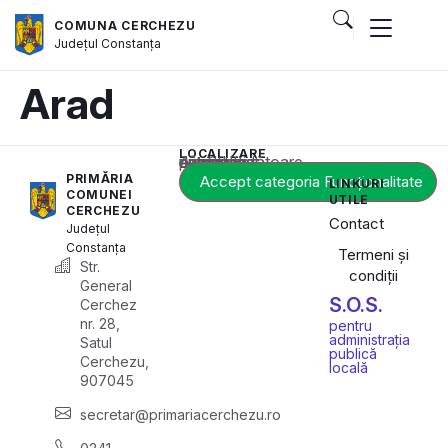
COMUNA CERCHEZU
Județul
Constanța
Arad
LOCALIZARE
Acest conținut este blocat până când acceptați categoria corespunzătoare de cookie-uri.
PRIMĂRIA
Accept categoria Funcționalitate
LINKURI
COMUNEI
UTILE
CERCHEZU
Contact
Județul
Constanța
Termeni și
Str.
condiții
General
S.O.S.
Cerchez
nr. 28,
pentru
administrația
Satul
publică
Cerchezu,
locală
907045
secretar@primariacerchezu.ro