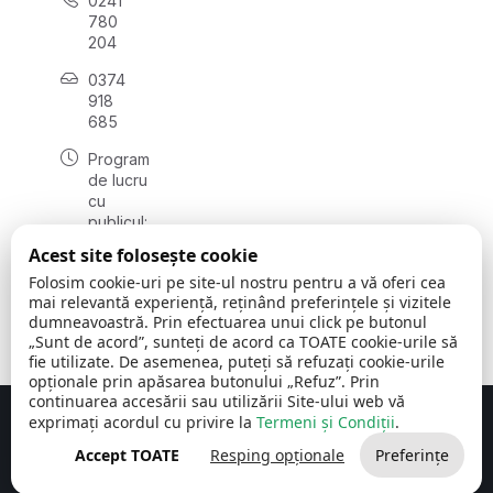
0241
780
204
0374
918
685
Program
de lucru
cu
publicul:
luni - joi
Acest site folosește cookie
08:00 -
Folosim cookie-uri pe site-ul nostru pentru a vă oferi cea
16:30
mai relevantă experiență, reținând preferințele și vizitele
, vineri:
dumneavoastră. Prin efectuarea unui click pe butonul
08:00 -
„Sunt de acord”, sunteți de acord ca TOATE cookie-urile să
14:00
fie utilizate. De asemenea, puteți să refuzați cookie-urile
opționale prin apăsarea butonului „Refuz”. Prin
continuarea accesării sau utilizării Site-ului web vă
exprimați acordul cu privire la
Termeni și Condiții
.
Concept realizat de
Big Media Relații Publice SRL
Accept TOATE
Resping opționale
Preferințe
Comuna Cerchezu
© 2026
Toate drepturile rezervate