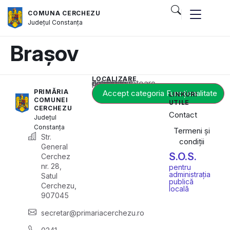
COMUNA CERCHEZU
Județul
Constanța
Brașov
LOCALIZARE
Acest conținut este blocat până când acceptați categoria corespunzătoare de cookie-uri.
PRIMĂRIA
Accept categoria Funcționalitate
LINKURI
COMUNEI
UTILE
CERCHEZU
Contact
Județul
Constanța
Termeni și
Str.
condiții
General
S.O.S.
Cerchez
nr. 28,
pentru
administrația
Satul
publică
Cerchezu,
locală
907045
secretar@primariacerchezu.ro