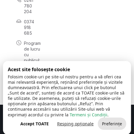
0241
780
204
0374
918
685
Program
de lucru
cu
publicul:
luni - joi
Acest site folosește cookie
08:00 -
Folosim cookie-uri pe site-ul nostru pentru a vă oferi cea
16:30
mai relevantă experiență, reținând preferințele și vizitele
, vineri:
dumneavoastră. Prin efectuarea unui click pe butonul
08:00 -
„Sunt de acord”, sunteți de acord ca TOATE cookie-urile să
14:00
fie utilizate. De asemenea, puteți să refuzați cookie-urile
opționale prin apăsarea butonului „Refuz”. Prin
continuarea accesării sau utilizării Site-ului web vă
exprimați acordul cu privire la
Termeni și Condiții
.
Concept realizat de
Big Media Relații Publice SRL
Accept TOATE
Resping opționale
Preferințe
Comuna Cerchezu
© 2026
Toate drepturile rezervate