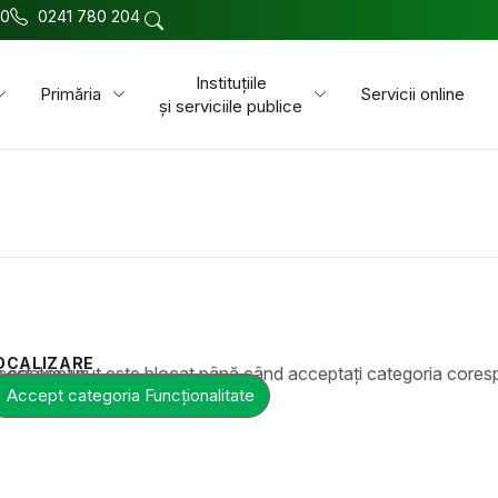
00
0241 780 204
Instituțiile
Primăria
Servicii online
și serviciile publice
OCALIZARE
t este blocat până când acceptați categoria corespunzătoare de cookie-uri.
Accept categoria Funcționalitate