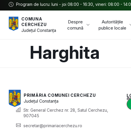
Program de lucru: luni - joi 08:00 - 16:30, vineri: 08:00 - 14:
COMUNA
Despre
Autoritățile
CERCHEZU
comună
publice locale
Județul
Constanța
Harghita
PRIMĂRIA COMUNEI CERCHEZU
L
Acest conținu
Județul
Constanța
Str. General Cerchez nr. 28, Satul Cerchezu,
907045
secretar@primariacerchezu.ro