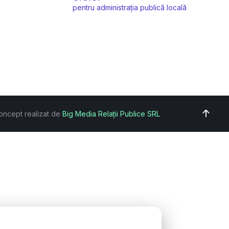
pentru administrația publică locală
oncept realizat de
Big Media Relații Publice SRL