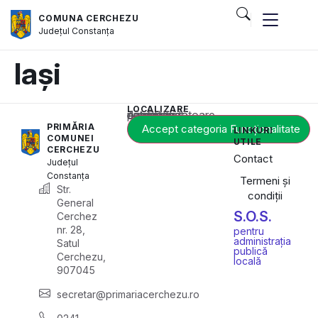
COMUNA CERCHEZU
Județul
Constanța
Iași
LOCALIZARE
Acest conținut este blocat până când acceptați categoria corespunzătoare de cookie-uri.
PRIMĂRIA
Accept categoria Funcționalitate
LINKURI
COMUNEI
UTILE
CERCHEZU
Contact
Județul
Constanța
Termeni și
Str.
condiții
General
S.O.S.
Cerchez
nr. 28,
pentru
administrația
Satul
publică
Cerchezu,
locală
907045
secretar@primariacerchezu.ro