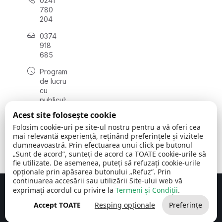
0241
780
204
0374
918
685
Program
de lucru
cu
publicul:
luni - joi
Acest site folosește cookie
08:00 -
Folosim cookie-uri pe site-ul nostru pentru a vă oferi cea
16:30
mai relevantă experiență, reținând preferințele și vizitele
, vineri:
dumneavoastră. Prin efectuarea unui click pe butonul
08:00 -
„Sunt de acord”, sunteți de acord ca TOATE cookie-urile să
14:00
fie utilizate. De asemenea, puteți să refuzați cookie-urile
opționale prin apăsarea butonului „Refuz”. Prin
continuarea accesării sau utilizării Site-ului web vă
exprimați acordul cu privire la
Termeni și Condiții
.
Concept realizat de
Big Media Relații Publice SRL
Accept TOATE
Resping opționale
Preferințe
Comuna Cerchezu
© 2026
Toate drepturile rezervate