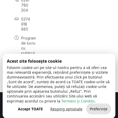
0241
780
204
0374
918
685
Program
de lucru
cu
publicul:
luni - joi
Acest site folosește cookie
08:00 -
Folosim cookie-uri pe site-ul nostru pentru a vă oferi cea
16:30
mai relevantă experiență, reținând preferințele și vizitele
, vineri:
dumneavoastră. Prin efectuarea unui click pe butonul
08:00 -
„Sunt de acord”, sunteți de acord ca TOATE cookie-urile să
14:00
fie utilizate. De asemenea, puteți să refuzați cookie-urile
opționale prin apăsarea butonului „Refuz”. Prin
continuarea accesării sau utilizării Site-ului web vă
exprimați acordul cu privire la
Termeni și Condiții
.
Concept realizat de
Big Media Relații Publice SRL
Accept TOATE
Resping opționale
Preferințe
Comuna Cerchezu
© 2026
Toate drepturile rezervate