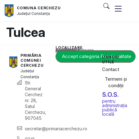
COMUNA CERCHEZU
Județul
Constanța
Tulcea
LOCALIZARE
Acest conținut este blocat până când acceptați categoria corespunzătoare de cookie-uri.
PRIMĂRIA
Accept categoria Funcționalitate
LINKURI
COMUNEI
UTILE
CERCHEZU
Contact
Județul
Constanța
Termeni și
Str.
condiții
General
S.O.S.
Cerchez
nr. 28,
pentru
administrația
Satul
publică
Cerchezu,
locală
907045
secretar@primariacerchezu.ro