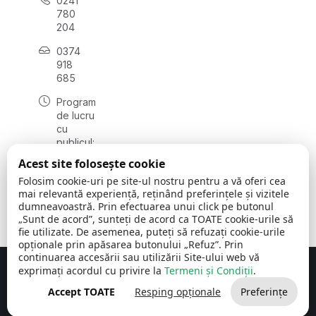
0241
780
204
0374
918
685
Program
de lucru
cu
publicul:
luni - joi
Acest site folosește cookie
08:00 -
Folosim cookie-uri pe site-ul nostru pentru a vă oferi cea
16:30
mai relevantă experiență, reținând preferințele și vizitele
, vineri:
dumneavoastră. Prin efectuarea unui click pe butonul
08:00 -
„Sunt de acord”, sunteți de acord ca TOATE cookie-urile să
14:00
fie utilizate. De asemenea, puteți să refuzați cookie-urile
opționale prin apăsarea butonului „Refuz”. Prin
continuarea accesării sau utilizării Site-ului web vă
exprimați acordul cu privire la
Termeni și Condiții
.
Concept realizat de
Big Media Relații Publice SRL
Accept TOATE
Resping opționale
Preferințe
Comuna Cerchezu
© 2026
Toate drepturile rezervate