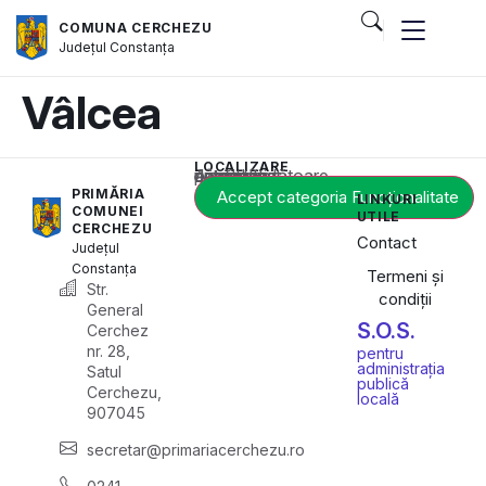
COMUNA CERCHEZU
Județul
Constanța
Vâlcea
LOCALIZARE
Acest conținut este blocat până când acceptați categoria corespunzătoare de cookie-uri.
PRIMĂRIA
Accept categoria Funcționalitate
LINKURI
COMUNEI
UTILE
CERCHEZU
Contact
Județul
Constanța
Termeni și
Str.
condiții
General
S.O.S.
Cerchez
nr. 28,
pentru
administrația
Satul
publică
Cerchezu,
locală
907045
secretar@primariacerchezu.ro