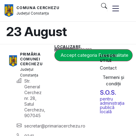
COMUNA CERCHEZU
Județul
Constanța
23 August
LOCALIZARE
Acest conținut este blocat până când acceptați categoria corespunzătoare de cookie-uri.
PRIMĂRIA
Accept categoria Funcționalitate
LINKURI
COMUNEI
UTILE
CERCHEZU
Contact
Județul
Constanța
Termeni și
Str.
condiții
General
S.O.S.
Cerchez
nr. 28,
pentru
administrația
Satul
publică
Cerchezu,
locală
907045
secretar@primariacerchezu.ro