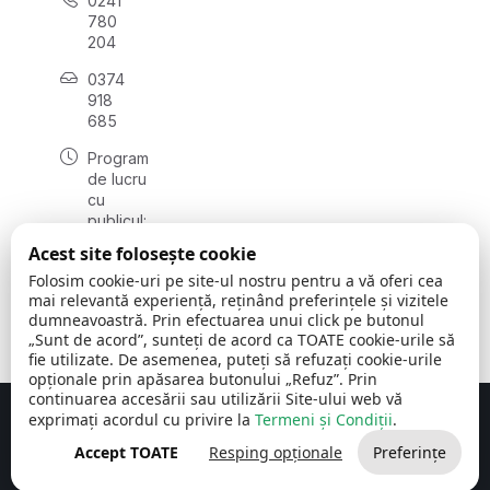
0241
780
204
0374
918
685
Program
de lucru
cu
publicul:
luni - joi
Acest site folosește cookie
08:00 -
Folosim cookie-uri pe site-ul nostru pentru a vă oferi cea
16:30
mai relevantă experiență, reținând preferințele și vizitele
, vineri:
dumneavoastră. Prin efectuarea unui click pe butonul
08:00 -
„Sunt de acord”, sunteți de acord ca TOATE cookie-urile să
14:00
fie utilizate. De asemenea, puteți să refuzați cookie-urile
opționale prin apăsarea butonului „Refuz”. Prin
continuarea accesării sau utilizării Site-ului web vă
exprimați acordul cu privire la
Termeni și Condiții
.
Concept realizat de
Big Media Relații Publice SRL
Accept TOATE
Resping opționale
Preferințe
Comuna Cerchezu
© 2026
Toate drepturile rezervate