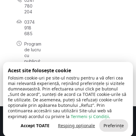
0241
780
204
0374
918
685
Program
de lucru
cu
publicul:
luni - joi
Acest site folosește cookie
08:00 -
Folosim cookie-uri pe site-ul nostru pentru a vă oferi cea
16:30
mai relevantă experiență, reținând preferințele și vizitele
, vineri:
dumneavoastră. Prin efectuarea unui click pe butonul
08:00 -
„Sunt de acord”, sunteți de acord ca TOATE cookie-urile să
14:00
fie utilizate. De asemenea, puteți să refuzați cookie-urile
opționale prin apăsarea butonului „Refuz”. Prin
continuarea accesării sau utilizării Site-ului web vă
exprimați acordul cu privire la
Termeni și Condiții
.
Concept realizat de
Big Media Relații Publice SRL
Accept TOATE
Resping opționale
Preferințe
Comuna Cerchezu
© 2026
Toate drepturile rezervate