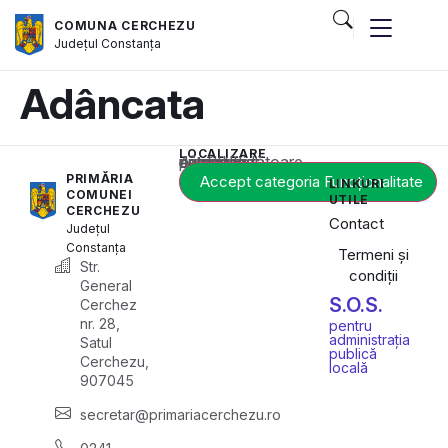
COMUNA CERCHEZU
Județul
Constanța
Adâncata
LOCALIZARE
Acest conținut este blocat până când acceptați categoria corespunzătoare de cookie-uri.
PRIMĂRIA
Accept categoria Funcționalitate
LINKURI
COMUNEI
UTILE
CERCHEZU
Contact
Județul
Constanța
Termeni și
Str.
condiții
General
S.O.S.
Cerchez
nr. 28,
pentru
administrația
Satul
publică
Cerchezu,
locală
907045
secretar@primariacerchezu.ro