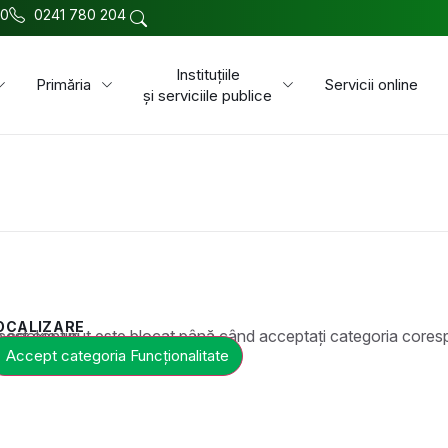
00
0241 780 204
Instituțiile
Primăria
Servicii online
și serviciile publice
OCALIZARE
t este blocat până când acceptați categoria corespunzătoare de cookie-uri.
Accept categoria Funcționalitate