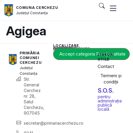
COMUNA CERCHEZU
Județul
Constanța
Agigea
LOCALIZARE
Acest conținut este blocat până când acceptați categoria corespunzătoare de cookie-uri.
PRIMĂRIA
Accept categoria Funcționalitate
LINKURI
COMUNEI
UTILE
CERCHEZU
Contact
Județul
Constanța
Termeni și
Str.
condiții
General
S.O.S.
Cerchez
nr. 28,
pentru
administrația
Satul
publică
Cerchezu,
locală
907045
secretar@primariacerchezu.ro