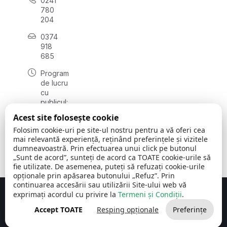
0241
780
204
0374
918
685
Program
de lucru
cu
publicul:
luni - joi
Acest site folosește cookie
08:00 -
Folosim cookie-uri pe site-ul nostru pentru a vă oferi cea
16:30
mai relevantă experiență, reținând preferințele și vizitele
, vineri:
dumneavoastră. Prin efectuarea unui click pe butonul
08:00 -
„Sunt de acord”, sunteți de acord ca TOATE cookie-urile să
14:00
fie utilizate. De asemenea, puteți să refuzați cookie-urile
opționale prin apăsarea butonului „Refuz”. Prin
continuarea accesării sau utilizării Site-ului web vă
exprimați acordul cu privire la
Termeni și Condiții
.
Concept realizat de
Big Media Relații Publice SRL
Accept TOATE
Resping opționale
Preferințe
Comuna Cerchezu
© 2026
Toate drepturile rezervate