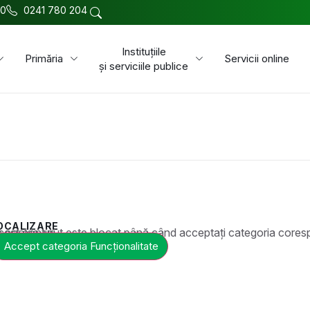
00
0241 780 204
Instituțiile
Primăria
Servicii online
și serviciile publice
OCALIZARE
t este blocat până când acceptați categoria corespunzătoare de cookie-uri.
Accept categoria Funcționalitate