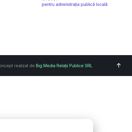
pentru administrația publică locală
oncept realizat de
Big Media Relații Publice SRL