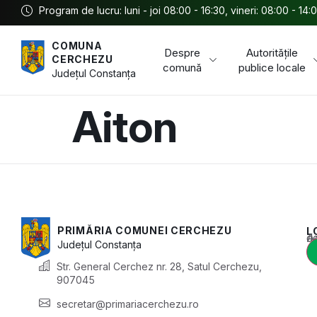
Program de lucru: luni - joi 08:00 - 16:30, vineri: 08:00 - 14:
COMUNA
Despre
Autoritățile
CERCHEZU
comună
publice locale
Județul
Constanța
Aiton
PRIMĂRIA COMUNEI CERCHEZU
L
Acest conținu
Județul
Constanța
Str. General Cerchez nr. 28, Satul Cerchezu,
907045
secretar@primariacerchezu.ro