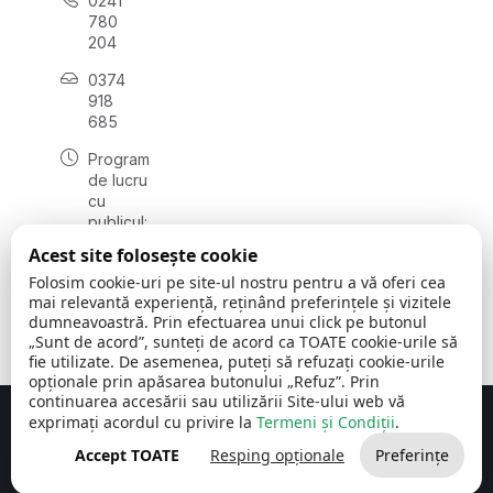
0241
780
204
0374
918
685
Program
de lucru
cu
publicul:
luni - joi
Acest site folosește cookie
08:00 -
Folosim cookie-uri pe site-ul nostru pentru a vă oferi cea
16:30
mai relevantă experiență, reținând preferințele și vizitele
, vineri:
dumneavoastră. Prin efectuarea unui click pe butonul
08:00 -
„Sunt de acord”, sunteți de acord ca TOATE cookie-urile să
14:00
fie utilizate. De asemenea, puteți să refuzați cookie-urile
opționale prin apăsarea butonului „Refuz”. Prin
continuarea accesării sau utilizării Site-ului web vă
exprimați acordul cu privire la
Termeni și Condiții
.
Concept realizat de
Big Media Relații Publice SRL
Accept TOATE
Resping opționale
Preferințe
Comuna Cerchezu
© 2026
Toate drepturile rezervate