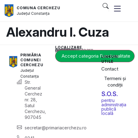
COMUNA CERCHEZU
Județul
Constanța
Alexandru I. Cuza
LOCALIZARE
Acest conținut este blocat până când acceptați categoria corespunzătoare de cookie-uri.
PRIMĂRIA
Accept categoria Funcționalitate
LINKURI
COMUNEI
UTILE
CERCHEZU
Contact
Județul
Constanța
Termeni și
Str.
condiții
General
S.O.S.
Cerchez
nr. 28,
pentru
administrația
Satul
publică
Cerchezu,
locală
907045
secretar@primariacerchezu.ro