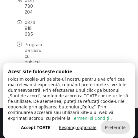
0241
780
204
0374
918
685
Program
de lucru
cu
publicul:
luni - joi
Acest site folosește cookie
08:00 -
Folosim cookie-uri pe site-ul nostru pentru a vă oferi cea
16:30
mai relevantă experiență, reținând preferințele și vizitele
, vineri:
dumneavoastră. Prin efectuarea unui click pe butonul
08:00 -
„Sunt de acord”, sunteți de acord ca TOATE cookie-urile să
14:00
fie utilizate. De asemenea, puteți să refuzați cookie-urile
opționale prin apăsarea butonului „Refuz”. Prin
continuarea accesării sau utilizării Site-ului web vă
exprimați acordul cu privire la
Termeni și Condiții
.
Concept realizat de
Big Media Relații Publice SRL
Accept TOATE
Resping opționale
Preferințe
Comuna Cerchezu
© 2026
Toate drepturile rezervate