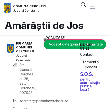
COMUNA CERCHEZU
Județul
Constanța
Amărăștii de Jos
LOCALIZARE
Acest conținut este blocat până când acceptați categoria corespunzătoare de cookie-uri.
PRIMĂRIA
Accept categoria Funcționalitate
LINKURI
COMUNEI
UTILE
CERCHEZU
Contact
Județul
Constanța
Termeni și
Str.
condiții
General
S.O.S.
Cerchez
nr. 28,
pentru
administrația
Satul
publică
Cerchezu,
locală
907045
secretar@primariacerchezu.ro