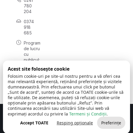
0241
780
204
0374
918
685
Program
de lucru
cu
publicul:
luni - joi
Acest site folosește cookie
08:00 -
Folosim cookie-uri pe site-ul nostru pentru a vă oferi cea
16:30
mai relevantă experiență, reținând preferințele și vizitele
, vineri:
dumneavoastră. Prin efectuarea unui click pe butonul
08:00 -
„Sunt de acord”, sunteți de acord ca TOATE cookie-urile să
14:00
fie utilizate. De asemenea, puteți să refuzați cookie-urile
opționale prin apăsarea butonului „Refuz”. Prin
continuarea accesării sau utilizării Site-ului web vă
exprimați acordul cu privire la
Termeni și Condiții
.
Concept realizat de
Big Media Relații Publice SRL
Accept TOATE
Resping opționale
Preferințe
Comuna Cerchezu
© 2026
Toate drepturile rezervate