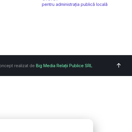
pentru administrația publică locală
oncept realizat de
Big Media Relații Publice SRL