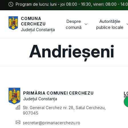
Program de lucru: luni - joi 08:00 - 16:30, vineri: 08:00 - 14:
COMUNA
Despre
Autoritățile
CERCHEZU
comună
publice locale
Județul
Constanța
Andrieșeni
PRIMĂRIA COMUNEI CERCHEZU
L
Acest conținu
Județul
Constanța
Str. General Cerchez nr. 28, Satul Cerchezu,
907045
secretar@primariacerchezu.ro