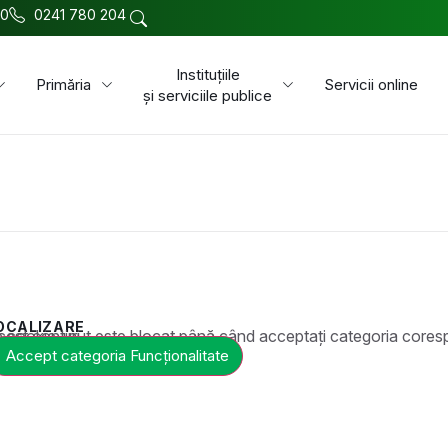
00
0241 780 204
Instituțiile
Primăria
Servicii online
și serviciile publice
OCALIZARE
t este blocat până când acceptați categoria corespunzătoare de cookie-uri.
Accept categoria Funcționalitate