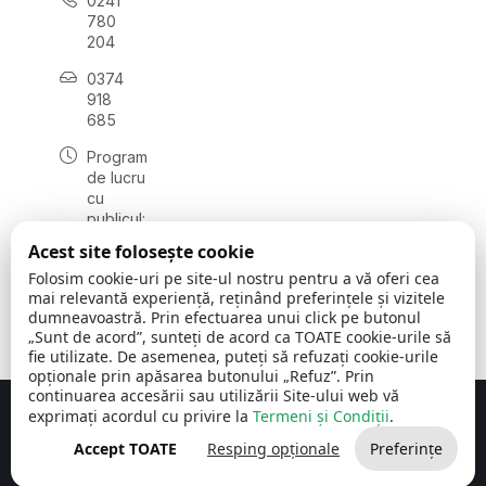
0241
780
204
0374
918
685
Program
de lucru
cu
publicul:
luni - joi
Acest site folosește cookie
08:00 -
Folosim cookie-uri pe site-ul nostru pentru a vă oferi cea
16:30
mai relevantă experiență, reținând preferințele și vizitele
, vineri:
dumneavoastră. Prin efectuarea unui click pe butonul
08:00 -
„Sunt de acord”, sunteți de acord ca TOATE cookie-urile să
14:00
fie utilizate. De asemenea, puteți să refuzați cookie-urile
opționale prin apăsarea butonului „Refuz”. Prin
continuarea accesării sau utilizării Site-ului web vă
exprimați acordul cu privire la
Termeni și Condiții
.
Concept realizat de
Big Media Relații Publice SRL
Accept TOATE
Resping opționale
Preferințe
Comuna Cerchezu
© 2026
Toate drepturile rezervate