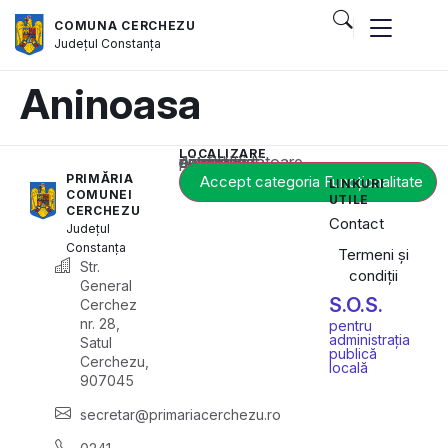
COMUNA CERCHEZU
Județul
Constanța
Aninoasa
LOCALIZARE
Acest conținut este blocat până când acceptați categoria corespunzătoare de cookie-uri.
PRIMĂRIA
Accept categoria Funcționalitate
LINKURI
COMUNEI
UTILE
CERCHEZU
Contact
Județul
Constanța
Termeni și
Str.
condiții
General
S.O.S.
Cerchez
nr. 28,
pentru
administrația
Satul
publică
Cerchezu,
locală
907045
secretar@primariacerchezu.ro