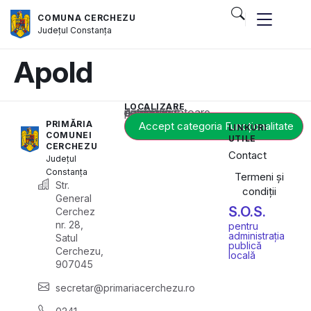
COMUNA CERCHEZU
Județul
Constanța
Apold
LOCALIZARE
Acest conținut este blocat până când acceptați categoria corespunzătoare de cookie-uri.
PRIMĂRIA
Accept categoria Funcționalitate
LINKURI
COMUNEI
UTILE
CERCHEZU
Contact
Județul
Constanța
Termeni și
Str.
condiții
General
S.O.S.
Cerchez
nr. 28,
pentru
administrația
Satul
publică
Cerchezu,
locală
907045
secretar@primariacerchezu.ro