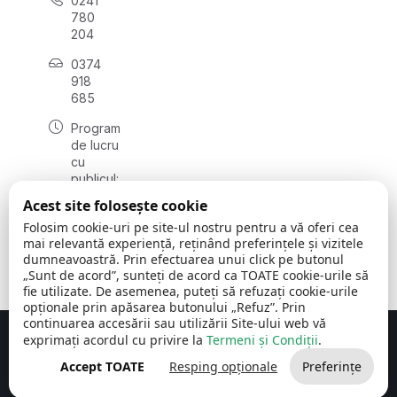
0241
780
204
0374
918
685
Program
de lucru
cu
publicul:
luni - joi
Acest site folosește cookie
08:00 -
Folosim cookie-uri pe site-ul nostru pentru a vă oferi cea
16:30
mai relevantă experiență, reținând preferințele și vizitele
, vineri:
dumneavoastră. Prin efectuarea unui click pe butonul
08:00 -
„Sunt de acord”, sunteți de acord ca TOATE cookie-urile să
14:00
fie utilizate. De asemenea, puteți să refuzați cookie-urile
opționale prin apăsarea butonului „Refuz”. Prin
continuarea accesării sau utilizării Site-ului web vă
exprimați acordul cu privire la
Termeni și Condiții
.
Concept realizat de
Big Media Relații Publice SRL
Accept TOATE
Resping opționale
Preferințe
Comuna Cerchezu
© 2026
Toate drepturile rezervate