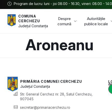
Program de lucru: luni - joi 08:00 - 16:30, vineri: 08:00 - 14:
COMUNA
Despre
Autoritățile
CERCHEZU
comună
publice locale
Județul
Constanța
Aroneanu
PRIMĂRIA COMUNEI CERCHEZU
L
Acest conținu
Județul
Constanța
Str. General Cerchez nr. 28, Satul Cerchezu,
907045
secretar@primariacerchezu.ro