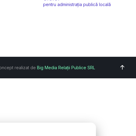
pentru administrația publică locală
oncept realizat de
Big Media Relații Publice SRL