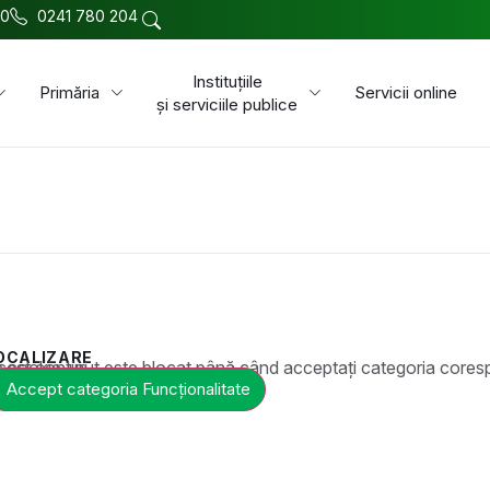
00
0241 780 204
Instituțiile
Primăria
Servicii online
și serviciile publice
OCALIZARE
t este blocat până când acceptați categoria corespunzătoare de cookie-uri.
Accept categoria Funcționalitate