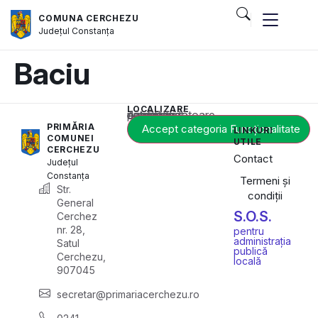
COMUNA CERCHEZU
Județul
Constanța
Baciu
LOCALIZARE
Acest conținut este blocat până când acceptați categoria corespunzătoare de cookie-uri.
PRIMĂRIA
Accept categoria Funcționalitate
LINKURI
COMUNEI
UTILE
CERCHEZU
Contact
Județul
Constanța
Termeni și
Str.
condiții
General
S.O.S.
Cerchez
nr. 28,
pentru
administrația
Satul
publică
Cerchezu,
locală
907045
secretar@primariacerchezu.ro