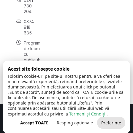
0241
780
204
0374
918
685
Program
de lucru
cu
publicul:
luni - joi
Acest site folosește cookie
08:00 -
Folosim cookie-uri pe site-ul nostru pentru a vă oferi cea
16:30
mai relevantă experiență, reținând preferințele și vizitele
, vineri:
dumneavoastră. Prin efectuarea unui click pe butonul
08:00 -
„Sunt de acord”, sunteți de acord ca TOATE cookie-urile să
14:00
fie utilizate. De asemenea, puteți să refuzați cookie-urile
opționale prin apăsarea butonului „Refuz”. Prin
continuarea accesării sau utilizării Site-ului web vă
exprimați acordul cu privire la
Termeni și Condiții
.
Concept realizat de
Big Media Relații Publice SRL
Accept TOATE
Resping opționale
Preferințe
Comuna Cerchezu
© 2026
Toate drepturile rezervate