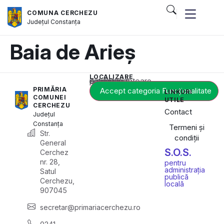
COMUNA CERCHEZU
Județul
Constanța
Baia de Arieș
LOCALIZARE
Acest conținut este blocat până când acceptați categoria corespunzătoare de cookie-uri.
PRIMĂRIA
Accept categoria Funcționalitate
LINKURI
COMUNEI
UTILE
CERCHEZU
Contact
Județul
Constanța
Termeni și
Str.
condiții
General
S.O.S.
Cerchez
nr. 28,
pentru
administrația
Satul
publică
Cerchezu,
locală
907045
secretar@primariacerchezu.ro