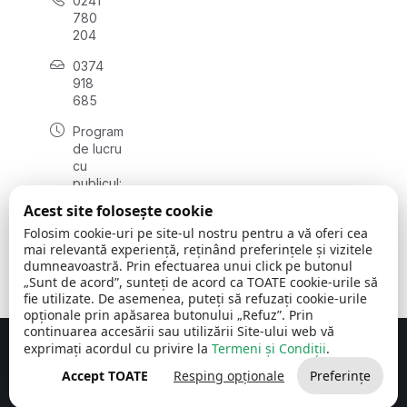
0241
780
204
0374
918
685
Program
de lucru
cu
publicul:
luni - joi
Acest site folosește cookie
08:00 -
Folosim cookie-uri pe site-ul nostru pentru a vă oferi cea
16:30
mai relevantă experiență, reținând preferințele și vizitele
, vineri:
dumneavoastră. Prin efectuarea unui click pe butonul
08:00 -
„Sunt de acord”, sunteți de acord ca TOATE cookie-urile să
14:00
fie utilizate. De asemenea, puteți să refuzați cookie-urile
opționale prin apăsarea butonului „Refuz”. Prin
continuarea accesării sau utilizării Site-ului web vă
exprimați acordul cu privire la
Termeni și Condiții
.
Concept realizat de
Big Media Relații Publice SRL
Accept TOATE
Resping opționale
Preferințe
Comuna Cerchezu
© 2026
Toate drepturile rezervate