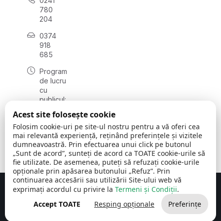
0241
780
204
0374
918
685
Program
de lucru
cu
publicul:
luni - joi
Acest site folosește cookie
08:00 -
Folosim cookie-uri pe site-ul nostru pentru a vă oferi cea
16:30
mai relevantă experiență, reținând preferințele și vizitele
, vineri:
dumneavoastră. Prin efectuarea unui click pe butonul
08:00 -
„Sunt de acord”, sunteți de acord ca TOATE cookie-urile să
14:00
fie utilizate. De asemenea, puteți să refuzați cookie-urile
opționale prin apăsarea butonului „Refuz”. Prin
continuarea accesării sau utilizării Site-ului web vă
exprimați acordul cu privire la
Termeni și Condiții
.
Concept realizat de
Big Media Relații Publice SRL
Accept TOATE
Resping opționale
Preferințe
Comuna Cerchezu
© 2026
Toate drepturile rezervate