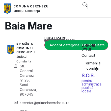
COMUNA CERCHEZU
Județul
Constanța
Baia Mare
LOCALIZARE
Acest conținut este blocat până când acceptați categoria corespunzătoare de cookie-uri.
PRIMĂRIA
Accept categoria Funcționalitate
LINKURI
COMUNEI
UTILE
CERCHEZU
Contact
Județul
Constanța
Termeni și
Str.
condiții
General
S.O.S.
Cerchez
nr. 28,
pentru
administrația
Satul
publică
Cerchezu,
locală
907045
secretar@primariacerchezu.ro