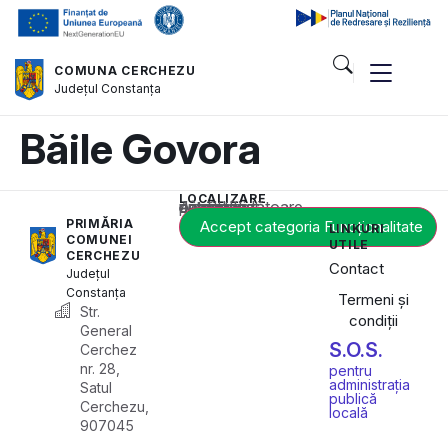
COMUNA CERCHEZU
Județul
Constanța
Băile Govora
LOCALIZARE
Acest conținut este blocat până când acceptați categoria corespunzătoare de cookie-uri.
PRIMĂRIA
Accept categoria Funcționalitate
LINKURI
COMUNEI
UTILE
CERCHEZU
Contact
Județul
Constanța
Termeni și
Str.
condiții
General
S.O.S.
Cerchez
nr. 28,
pentru
administrația
Satul
publică
Cerchezu,
locală
907045