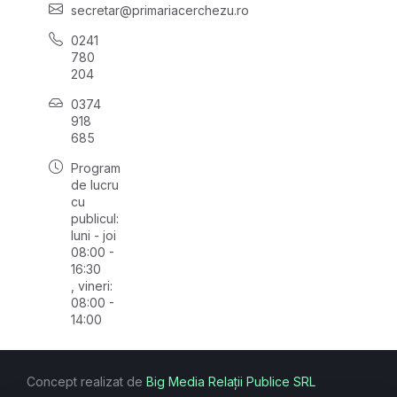
secretar@primariacerchezu.ro
0241
780
204
0374
918
685
Program
de lucru
cu
publicul:
luni - joi
08:00 -
16:30
, vineri:
08:00 -
14:00
Concept realizat de
Big Media Relații Publice SRL