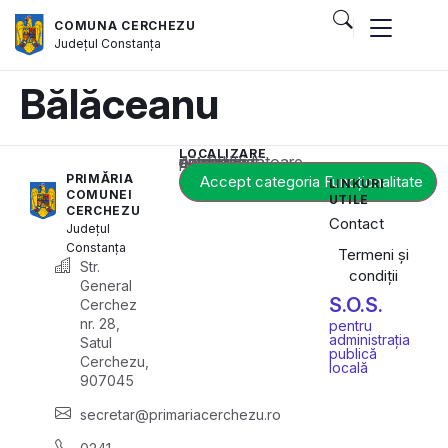
COMUNA CERCHEZU
Județul
Constanța
Bălăceanu
LOCALIZARE
Acest conținut este blocat până când acceptați categoria corespunzătoare de cookie-uri.
PRIMĂRIA
Accept categoria Funcționalitate
LINKURI
COMUNEI
UTILE
CERCHEZU
Contact
Județul
Constanța
Termeni și
Str.
condiții
General
S.O.S.
Cerchez
nr. 28,
pentru
administrația
Satul
publică
Cerchezu,
locală
907045
secretar@primariacerchezu.ro