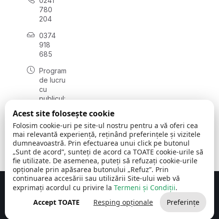
0241
780
204
0374
918
685
Program
de lucru
cu
publicul:
luni - joi
Acest site folosește cookie
08:00 -
Folosim cookie-uri pe site-ul nostru pentru a vă oferi cea
16:30
mai relevantă experiență, reținând preferințele și vizitele
, vineri:
dumneavoastră. Prin efectuarea unui click pe butonul
08:00 -
„Sunt de acord”, sunteți de acord ca TOATE cookie-urile să
14:00
fie utilizate. De asemenea, puteți să refuzați cookie-urile
opționale prin apăsarea butonului „Refuz”. Prin
continuarea accesării sau utilizării Site-ului web vă
exprimați acordul cu privire la
Termeni și Condiții
.
Concept realizat de
Big Media Relații Publice SRL
Accept TOATE
Resping opționale
Preferințe
Comuna Cerchezu
© 2026
Toate drepturile rezervate