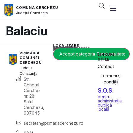
COMUNA CERCHEZU
Județul
Constanța
Balaciu
LOCALIZARE
Acest conținut este blocat până când acceptați categoria corespunzătoare de cookie-uri.
PRIMĂRIA
Accept categoria Funcționalitate
LINKURI
COMUNEI
UTILE
CERCHEZU
Contact
Județul
Constanța
Termeni și
Str.
condiții
General
S.O.S.
Cerchez
nr. 28,
pentru
administrația
Satul
publică
Cerchezu,
locală
907045
secretar@primariacerchezu.ro