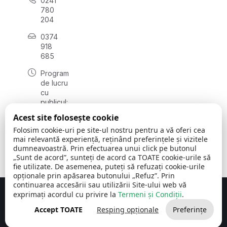
0241
780
204
0374
918
685
Program
de lucru
cu
publicul:
luni - joi
Acest site folosește cookie
08:00 -
Folosim cookie-uri pe site-ul nostru pentru a vă oferi cea
16:30
mai relevantă experiență, reținând preferințele și vizitele
, vineri:
dumneavoastră. Prin efectuarea unui click pe butonul
08:00 -
„Sunt de acord”, sunteți de acord ca TOATE cookie-urile să
14:00
fie utilizate. De asemenea, puteți să refuzați cookie-urile
opționale prin apăsarea butonului „Refuz”. Prin
continuarea accesării sau utilizării Site-ului web vă
exprimați acordul cu privire la
Termeni și Condiții
.
Concept realizat de
Big Media Relații Publice SRL
Accept TOATE
Resping opționale
Preferințe
Comuna Cerchezu
© 2026
Toate drepturile rezervate