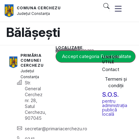
COMUNA CERCHEZU
Județul
Constanța
Bălășești
LOCALIZARE
Acest conținut este blocat până când acceptați categoria corespunzătoare de cookie-uri.
PRIMĂRIA
Accept categoria Funcționalitate
LINKURI
COMUNEI
UTILE
CERCHEZU
Contact
Județul
Constanța
Termeni și
Str.
condiții
General
S.O.S.
Cerchez
nr. 28,
pentru
administrația
Satul
publică
Cerchezu,
locală
907045
secretar@primariacerchezu.ro