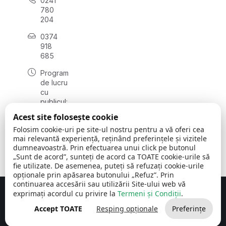
0241
780
204
0374
918
685
Program
de lucru
cu
publicul:
luni - joi
Acest site folosește cookie
08:00 -
Folosim cookie-uri pe site-ul nostru pentru a vă oferi cea
16:30
mai relevantă experiență, reținând preferințele și vizitele
, vineri:
dumneavoastră. Prin efectuarea unui click pe butonul
08:00 -
„Sunt de acord”, sunteți de acord ca TOATE cookie-urile să
14:00
fie utilizate. De asemenea, puteți să refuzați cookie-urile
opționale prin apăsarea butonului „Refuz”. Prin
continuarea accesării sau utilizării Site-ului web vă
exprimați acordul cu privire la
Termeni și Condiții
.
Concept realizat de
Big Media Relații Publice SRL
Accept TOATE
Resping opționale
Preferințe
Comuna Cerchezu
© 2026
Toate drepturile rezervate