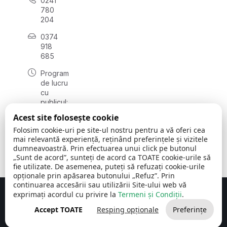
0241
780
204
0374
918
685
Program
de lucru
cu
publicul:
luni - joi
Acest site folosește cookie
08:00 -
Folosim cookie-uri pe site-ul nostru pentru a vă oferi cea
16:30
mai relevantă experiență, reținând preferințele și vizitele
, vineri:
dumneavoastră. Prin efectuarea unui click pe butonul
08:00 -
„Sunt de acord”, sunteți de acord ca TOATE cookie-urile să
14:00
fie utilizate. De asemenea, puteți să refuzați cookie-urile
opționale prin apăsarea butonului „Refuz”. Prin
continuarea accesării sau utilizării Site-ului web vă
exprimați acordul cu privire la
Termeni și Condiții
.
Concept realizat de
Big Media Relații Publice SRL
Accept TOATE
Resping opționale
Preferințe
Comuna Cerchezu
© 2026
Toate drepturile rezervate