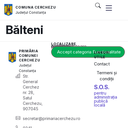
COMUNA CERCHEZU
Județul
Constanța
Bălteni
LOCALIZARE
Acest conținut este blocat până când acceptați categoria corespunzătoare de cookie-uri.
PRIMĂRIA
Accept categoria Funcționalitate
LINKURI
COMUNEI
UTILE
CERCHEZU
Contact
Județul
Constanța
Termeni și
Str.
condiții
General
S.O.S.
Cerchez
nr. 28,
pentru
administrația
Satul
publică
Cerchezu,
locală
907045
secretar@primariacerchezu.ro