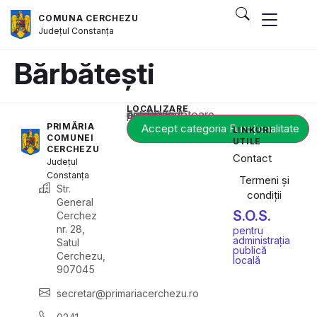
COMUNA CERCHEZU
Județul
Constanța
Bărbătești
LOCALIZARE
Acest conținut este blocat până când acceptați categoria corespunzătoare de cookie-uri.
PRIMĂRIA
Accept categoria Funcționalitate
LINKURI
COMUNEI
UTILE
CERCHEZU
Contact
Județul
Constanța
Termeni și
Str.
condiții
General
S.O.S.
Cerchez
nr. 28,
pentru
administrația
Satul
publică
Cerchezu,
locală
907045
secretar@primariacerchezu.ro