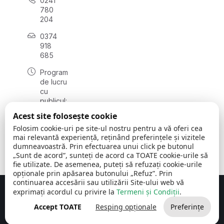
0241
780
204
0374
918
685
Program
de lucru
cu
publicul:
luni - joi
Acest site folosește cookie
08:00 -
Folosim cookie-uri pe site-ul nostru pentru a vă oferi cea
16:30
mai relevantă experiență, reținând preferințele și vizitele
, vineri:
dumneavoastră. Prin efectuarea unui click pe butonul
08:00 -
„Sunt de acord”, sunteți de acord ca TOATE cookie-urile să
14:00
fie utilizate. De asemenea, puteți să refuzați cookie-urile
opționale prin apăsarea butonului „Refuz”. Prin
continuarea accesării sau utilizării Site-ului web vă
exprimați acordul cu privire la
Termeni și Condiții
.
Concept realizat de
Big Media Relații Publice SRL
Accept TOATE
Resping opționale
Preferințe
Comuna Cerchezu
© 2026
Toate drepturile rezervate