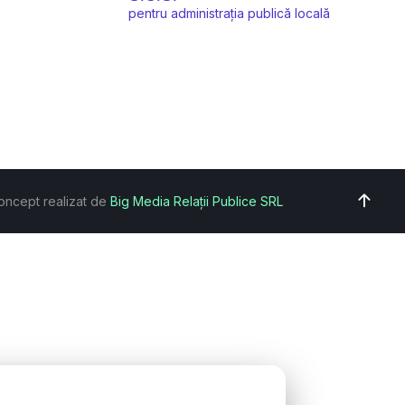
pentru administrația publică locală
oncept realizat de
Big Media Relații Publice SRL