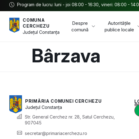
Program de lucru: luni - joi 08:00 - 16:30, vineri: 08:00 - 14:
COMUNA
Despre
Autoritățile
CERCHEZU
comună
publice locale
Județul
Constanța
Bârzava
PRIMĂRIA COMUNEI CERCHEZU
L
Acest conținu
Județul
Constanța
Str. General Cerchez nr. 28, Satul Cerchezu,
907045
secretar@primariacerchezu.ro