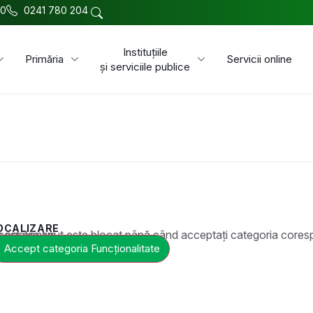
00
0241 780 204
Instituțiile
Primăria
Servicii online
și serviciile publice
OCALIZARE
t este blocat până când acceptați categoria corespunzătoare de cookie-uri.
Accept categoria Funcționalitate