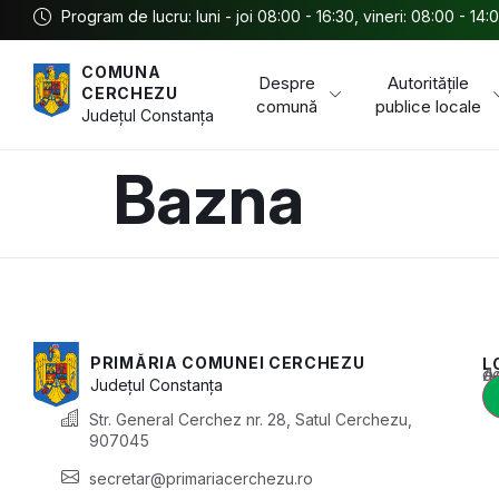
Program de lucru: luni - joi 08:00 - 16:30, vineri: 08:00 - 14:
COMUNA
Despre
Autoritățile
CERCHEZU
comună
publice locale
Județul
Constanța
Bazna
PRIMĂRIA COMUNEI CERCHEZU
L
Acest conținu
Județul
Constanța
Str. General Cerchez nr. 28, Satul Cerchezu,
907045
secretar@primariacerchezu.ro