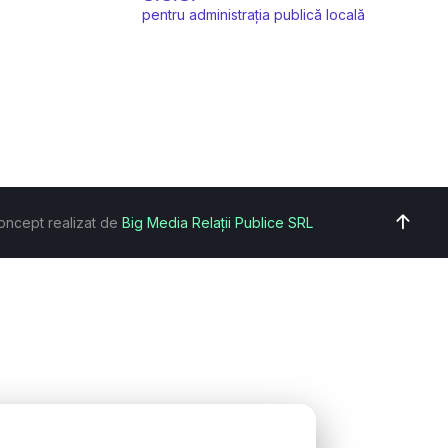
pentru administrația publică locală
oncept realizat de
Big Media Relații Publice SRL