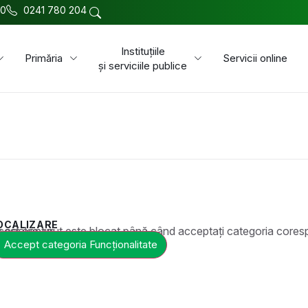
00
0241 780 204
Instituțiile
Primăria
Servicii online
și serviciile publice
OCALIZARE
t este blocat până când acceptați categoria corespunzătoare de cookie-uri.
Accept categoria Funcționalitate