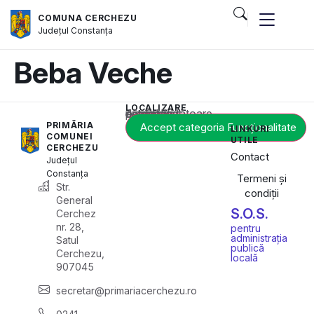
COMUNA CERCHEZU
Județul
Constanța
Beba Veche
LOCALIZARE
Acest conținut este blocat până când acceptați categoria corespunzătoare de cookie-uri.
PRIMĂRIA
Accept categoria Funcționalitate
LINKURI
COMUNEI
UTILE
CERCHEZU
Contact
Județul
Constanța
Termeni și
Str.
condiții
General
S.O.S.
Cerchez
nr. 28,
pentru
administrația
Satul
publică
Cerchezu,
locală
907045
secretar@primariacerchezu.ro