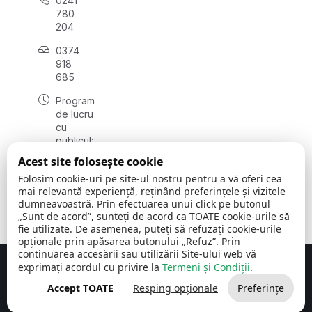
0241
780
204
0374
918
685
Program
de lucru
cu
publicul:
luni - joi
Acest site folosește cookie
08:00 -
Folosim cookie-uri pe site-ul nostru pentru a vă oferi cea
16:30
mai relevantă experiență, reținând preferințele și vizitele
, vineri:
dumneavoastră. Prin efectuarea unui click pe butonul
08:00 -
„Sunt de acord”, sunteți de acord ca TOATE cookie-urile să
14:00
fie utilizate. De asemenea, puteți să refuzați cookie-urile
opționale prin apăsarea butonului „Refuz”. Prin
continuarea accesării sau utilizării Site-ului web vă
exprimați acordul cu privire la
Termeni și Condiții
.
Concept realizat de
Big Media Relații Publice SRL
Accept TOATE
Resping opționale
Preferințe
Comuna Cerchezu
© 2026
Toate drepturile rezervate