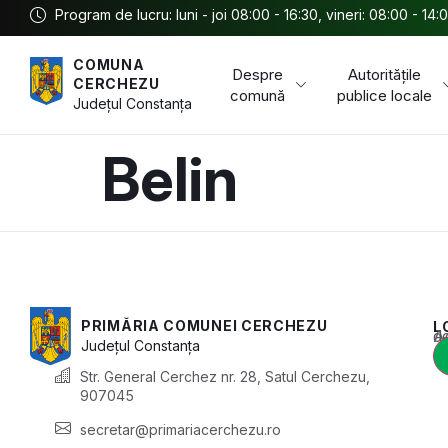
Program de lucru: luni - joi 08:00 - 16:30, vineri: 08:00 - 14:
COMUNA
Despre
Autoritățile
CERCHEZU
comună
publice locale
Județul
Constanța
Belin
PRIMĂRIA COMUNEI CERCHEZU
L
Acest conținu
Județul
Constanța
Str. General Cerchez nr. 28, Satul Cerchezu,
907045
secretar@primariacerchezu.ro