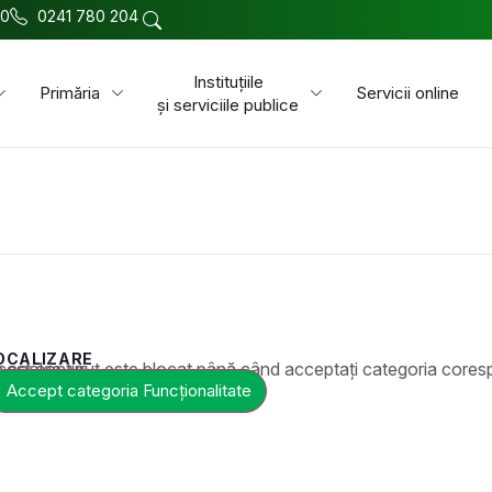
00
0241 780 204
Instituțiile
Primăria
Servicii online
și serviciile publice
OCALIZARE
t este blocat până când acceptați categoria corespunzătoare de cookie-uri.
Accept categoria Funcționalitate