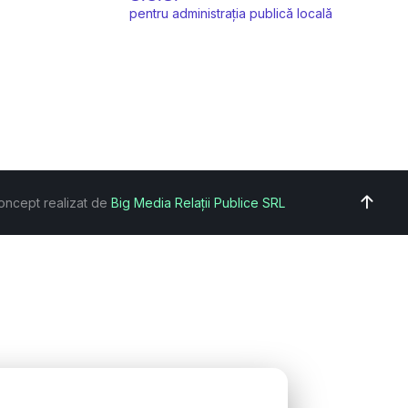
pentru administrația publică locală
oncept realizat de
Big Media Relații Publice SRL