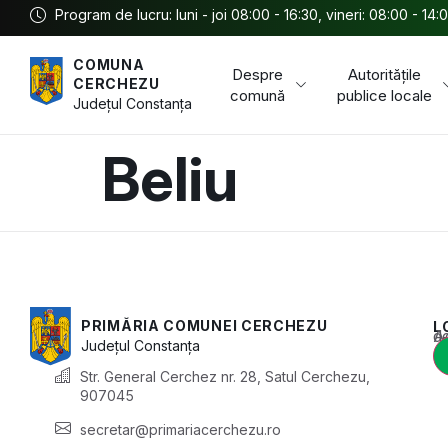
Program de lucru: luni - joi 08:00 - 16:30, vineri: 08:00 - 14:
COMUNA
Despre
Autoritățile
CERCHEZU
comună
publice locale
Județul
Constanța
Beliu
PRIMĂRIA COMUNEI CERCHEZU
L
Acest conținu
Județul
Constanța
Str. General Cerchez nr. 28, Satul Cerchezu,
907045
secretar@primariacerchezu.ro