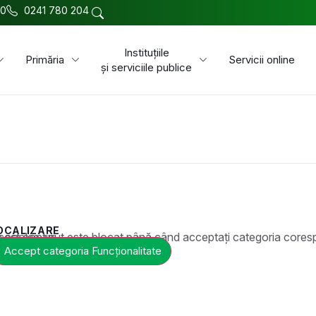
00
0241 780 204
Instituțiile
Primăria
Servicii online
și serviciile publice
OCALIZARE
t este blocat până când acceptați categoria corespunzătoare de cookie-uri.
Accept categoria Funcționalitate