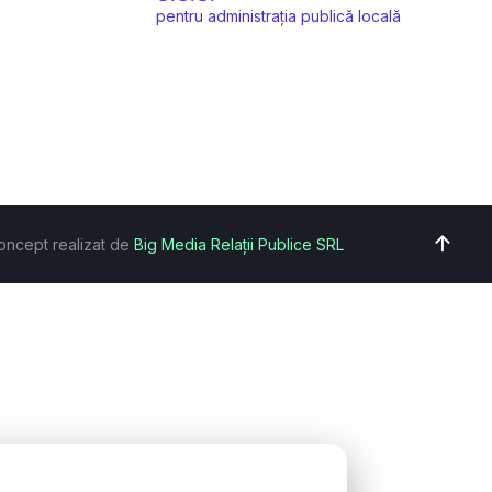
pentru administrația publică locală
oncept realizat de
Big Media Relații Publice SRL