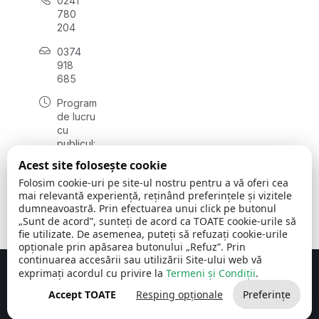
0241
780
204
0374
918
685
Program
de lucru
cu
publicul:
luni - joi
Acest site folosește cookie
08:00 -
Folosim cookie-uri pe site-ul nostru pentru a vă oferi cea
16:30
mai relevantă experiență, reținând preferințele și vizitele
, vineri:
dumneavoastră. Prin efectuarea unui click pe butonul
08:00 -
„Sunt de acord”, sunteți de acord ca TOATE cookie-urile să
14:00
fie utilizate. De asemenea, puteți să refuzați cookie-urile
opționale prin apăsarea butonului „Refuz”. Prin
continuarea accesării sau utilizării Site-ului web vă
exprimați acordul cu privire la
Termeni și Condiții
.
Concept realizat de
Big Media Relații Publice SRL
Accept TOATE
Resping opționale
Preferințe
Comuna Cerchezu
© 2026
Toate drepturile rezervate