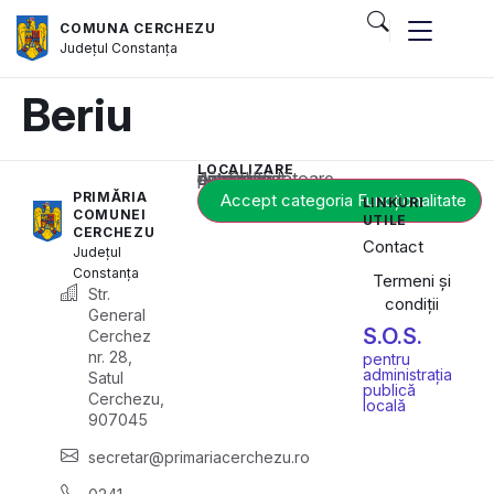
COMUNA CERCHEZU
Județul
Constanța
Beriu
LOCALIZARE
Acest conținut este blocat până când acceptați categoria corespunzătoare de cookie-uri.
PRIMĂRIA
Accept categoria Funcționalitate
LINKURI
COMUNEI
UTILE
CERCHEZU
Contact
Județul
Constanța
Termeni și
Str.
condiții
General
S.O.S.
Cerchez
nr. 28,
pentru
administrația
Satul
publică
Cerchezu,
locală
907045
secretar@primariacerchezu.ro