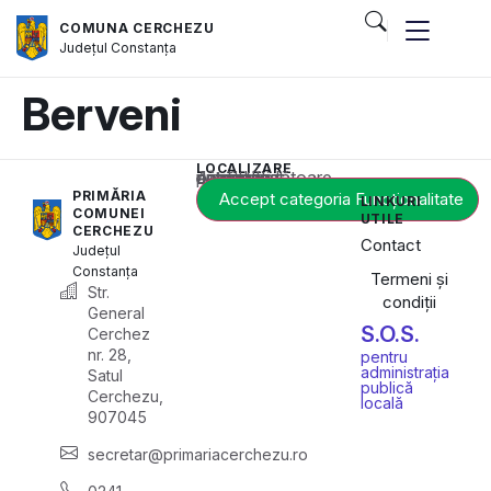
COMUNA CERCHEZU
Județul
Constanța
Berveni
LOCALIZARE
Acest conținut este blocat până când acceptați categoria corespunzătoare de cookie-uri.
PRIMĂRIA
Accept categoria Funcționalitate
LINKURI
COMUNEI
UTILE
CERCHEZU
Contact
Județul
Constanța
Termeni și
Str.
condiții
General
S.O.S.
Cerchez
nr. 28,
pentru
administrația
Satul
publică
Cerchezu,
locală
907045
secretar@primariacerchezu.ro