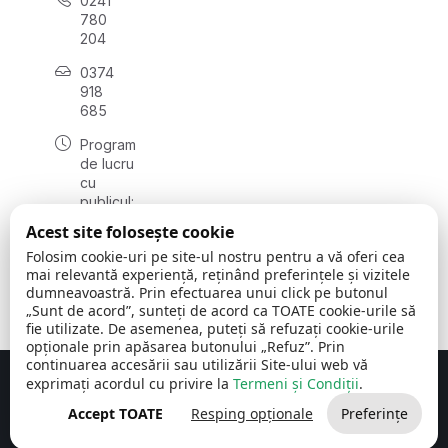
0241
780
204
0374
918
685
Program
de lucru
cu
publicul:
luni - joi
Acest site folosește cookie
08:00 -
Folosim cookie-uri pe site-ul nostru pentru a vă oferi cea
16:30
mai relevantă experiență, reținând preferințele și vizitele
, vineri:
dumneavoastră. Prin efectuarea unui click pe butonul
08:00 -
„Sunt de acord”, sunteți de acord ca TOATE cookie-urile să
14:00
fie utilizate. De asemenea, puteți să refuzați cookie-urile
opționale prin apăsarea butonului „Refuz”. Prin
continuarea accesării sau utilizării Site-ului web vă
exprimați acordul cu privire la
Termeni și Condiții
.
Concept realizat de
Big Media Relații Publice SRL
Accept TOATE
Resping opționale
Preferințe
Comuna Cerchezu
© 2026
Toate drepturile rezervate