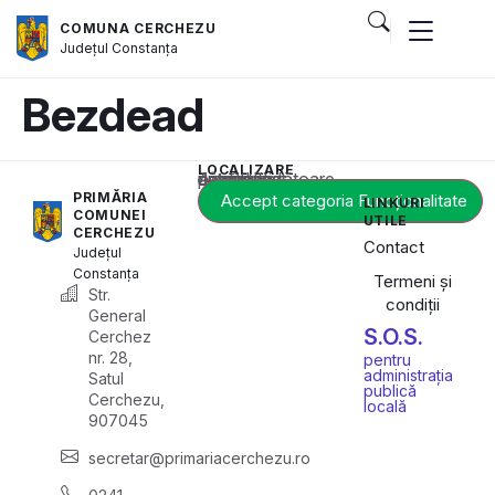
COMUNA CERCHEZU
Județul
Constanța
Bezdead
LOCALIZARE
Acest conținut este blocat până când acceptați categoria corespunzătoare de cookie-uri.
PRIMĂRIA
Accept categoria Funcționalitate
LINKURI
COMUNEI
UTILE
CERCHEZU
Contact
Județul
Constanța
Termeni și
Str.
condiții
General
S.O.S.
Cerchez
nr. 28,
pentru
administrația
Satul
publică
Cerchezu,
locală
907045
secretar@primariacerchezu.ro