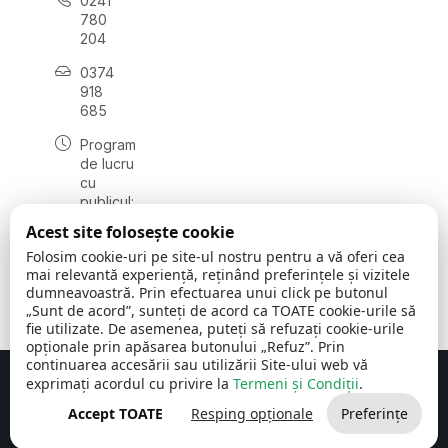
0241
780
204
0374
918
685
Program
de lucru
cu
publicul:
luni - joi
Acest site folosește cookie
08:00 -
Folosim cookie-uri pe site-ul nostru pentru a vă oferi cea
16:30
mai relevantă experiență, reținând preferințele și vizitele
, vineri:
dumneavoastră. Prin efectuarea unui click pe butonul
08:00 -
„Sunt de acord”, sunteți de acord ca TOATE cookie-urile să
14:00
fie utilizate. De asemenea, puteți să refuzați cookie-urile
opționale prin apăsarea butonului „Refuz”. Prin
continuarea accesării sau utilizării Site-ului web vă
exprimați acordul cu privire la
Termeni și Condiții
.
Concept realizat de
Big Media Relații Publice SRL
Accept TOATE
Resping opționale
Preferințe
Comuna Cerchezu
© 2026
Toate drepturile rezervate