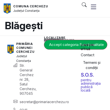
COMUNA CERCHEZU
Județul
Constanța
Blăgești
LOCALIZARE
Acest conținut este blocat până când acceptați categoria corespunzătoare de cookie-uri.
PRIMĂRIA
Accept categoria Funcționalitate
LINKURI
COMUNEI
UTILE
CERCHEZU
Contact
Județul
Constanța
Termeni și
Str.
condiții
General
S.O.S.
Cerchez
nr. 28,
pentru
administrația
Satul
publică
Cerchezu,
locală
907045
secretar@primariacerchezu.ro