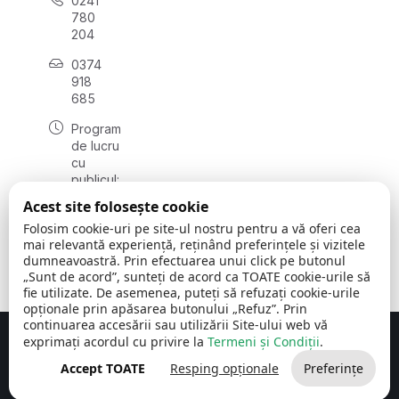
0241
780
204
0374
918
685
Program
de lucru
cu
publicul:
luni - joi
Acest site folosește cookie
08:00 -
Folosim cookie-uri pe site-ul nostru pentru a vă oferi cea
16:30
mai relevantă experiență, reținând preferințele și vizitele
, vineri:
dumneavoastră. Prin efectuarea unui click pe butonul
08:00 -
„Sunt de acord”, sunteți de acord ca TOATE cookie-urile să
14:00
fie utilizate. De asemenea, puteți să refuzați cookie-urile
opționale prin apăsarea butonului „Refuz”. Prin
continuarea accesării sau utilizării Site-ului web vă
exprimați acordul cu privire la
Termeni și Condiții
.
Concept realizat de
Big Media Relații Publice SRL
Accept TOATE
Resping opționale
Preferințe
Comuna Cerchezu
© 2026
Toate drepturile rezervate