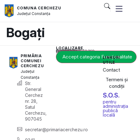
COMUNA CERCHEZU
Județul
Constanța
Bogați
LOCALIZARE
Acest conținut este blocat până când acceptați categoria corespunzătoare de cookie-uri.
PRIMĂRIA
Accept categoria Funcționalitate
LINKURI
COMUNEI
UTILE
CERCHEZU
Contact
Județul
Constanța
Termeni și
Str.
condiții
General
S.O.S.
Cerchez
nr. 28,
pentru
administrația
Satul
publică
Cerchezu,
locală
907045
secretar@primariacerchezu.ro