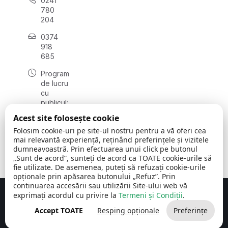
0241
780
204
0374
918
685
Program
de lucru
cu
publicul:
luni - joi
Acest site folosește cookie
08:00 -
Folosim cookie-uri pe site-ul nostru pentru a vă oferi cea
16:30
mai relevantă experiență, reținând preferințele și vizitele
, vineri:
dumneavoastră. Prin efectuarea unui click pe butonul
08:00 -
„Sunt de acord”, sunteți de acord ca TOATE cookie-urile să
14:00
fie utilizate. De asemenea, puteți să refuzați cookie-urile
opționale prin apăsarea butonului „Refuz”. Prin
continuarea accesării sau utilizării Site-ului web vă
exprimați acordul cu privire la
Termeni și Condiții
.
Concept realizat de
Big Media Relații Publice SRL
Accept TOATE
Resping opționale
Preferințe
Comuna Cerchezu
© 2026
Toate drepturile rezervate